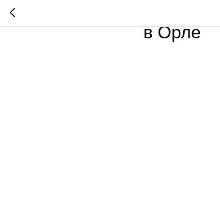
«Динамо»
в Орле