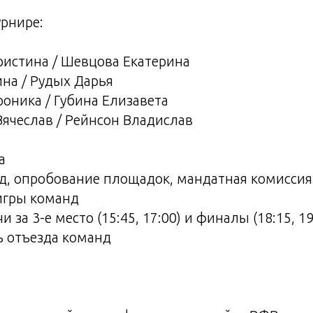
рнире:
ристина / Шевцова Екатерина
на / Рудых Дарья
роника / Губина Елизавета
Вячеслав / Рейнсон Владислав
а
зд, опробование площадок, мандатная комиссия 
игры команд
и за 3-е место (15:45, 17:00) и финалы (18:15, 19
ь отъезда команд