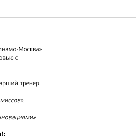
и
инамо-Москва»
рвью с
тарший тренер.
миссов».
инновациями»
):