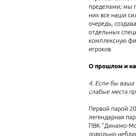
пределами; мы 
них все наши си
очередь, создав
отдельных специ
комплексную фи
игроков
О прошлом и н
4. Если бы ваша
слабые места п
Первой парой 20
легендарная пар
ПВК "Динамо-Мо
довольно неблаг