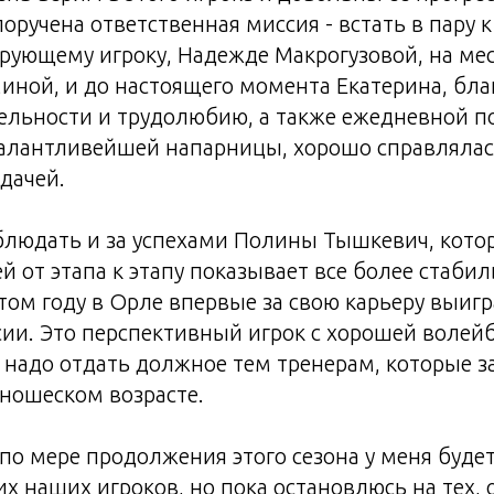
поручена ответственная миссия - встать в пару 
рующему игроку, Надежде Макрогузовой, на ме
ной, и до настоящего момента Екатерина, бла
тельности и трудолюбию, а также ежедневной 
талантливейшей напарницы, хорошо справлялас
дачей.
людать и за успехами Полины Тышкевич, котор
й от этапа к этапу показывает все более стаби
этом году в Орле впервые за свою карьеру выигр
ии. Это перспективный игрок с хорошей волей
ь надо отдать должное тем тренерам, которые 
ношеском возрасте.
и по мере продолжения этого сезона у меня буде
их наших игроков, но пока остановлюсь на тех, 