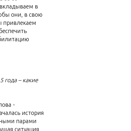
 вкладываем в
обы они, в свою
мы привлекаем
беспечить
абилитацию
 года – какие
лова -
ачалась история
нными парами
кущая ситуация