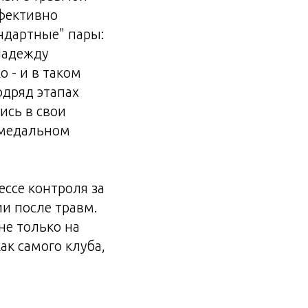
фективно
ндартные" пары:
Надежду
 - и в таком
одряд этапах
ись в свои
 медальном
ссе контроля за
и после травм.
не только на
ак самого клуба,