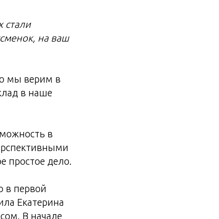
х стали
сменок, на ваш
то мы верим в
клад в наше
зможность в
ерспективными
ое простое дело.
о в первой
вила Екатерина
сом. В начале