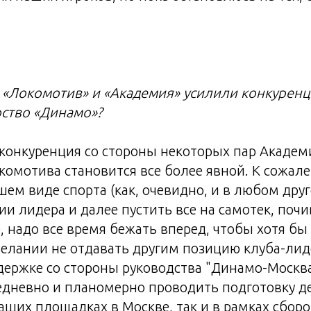
е «Локомотив» и «Академия» усилили конкуренц
рство «Динамо»?
конкуренция со стороны некоторых пар Академи
комотива становится все более явной. К сожале
ашем виде спорта (как, очевидно, и в любом др
ии лидера и далее пустить все на самотек, почи
е, надо все время бежать вперед, чтобы хотя бы
желании не отдавать другим позицию клуба-лид
держке со стороны руководства "Динамо-Москв
дневно и планомерно проводить подготовку 
аших площадках в Москве, так и в рамках сборо