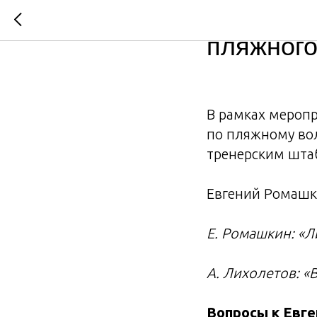
Уважаем
пляжного
В рамках мероп
по пляжному во
тренерским шта
Евгений Ромашки
Е. Ромашкин: «Л
А. Лихолетов: 
Вопросы к Евге