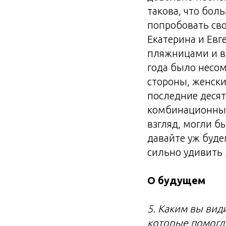
такова, что бол
попробовать сво
Екатерина и Ев
пляжницами и вы
года было несом
стороны, женск
последние десят
комбинационным
взгляд, могли б
давайте уж буде
сильно удивить 
О будущем
5. Каким вы вид
которые помогл