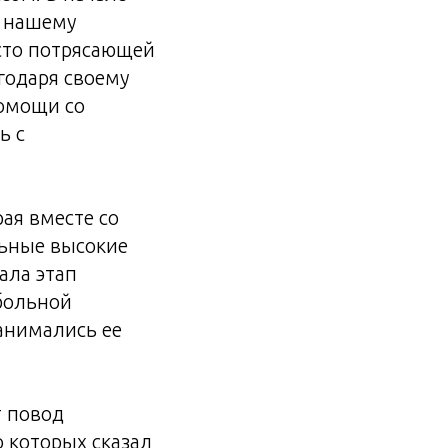
к нашему
сто потрясающей
годаря своему
помощи со
ь с
ая вместе со
льные высокие
ала этап
больной
занимались ее
т повод
о которых сказал