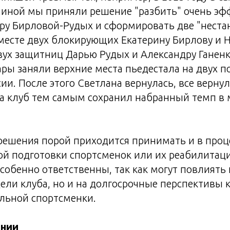
иной мы приняли решение "разбить" очень эф
ру Бирловой-Рудых и сформировать две "неста
месте двух блокирующих Екатерину Бирлову и 
вух защитниц Дарью Рудых и Александру Ганенко
ары заняли верхние места пьедестала на двух п
ии. После этого Светлана вернулась, все вернул
 а клуб тем самым сохранил набранный темп в
ешения порой приходится принимать и в проце
й подготовки спортсменок или их реабилитаци
собенно ответственны, так как могут повлиять 
ели клуба, но и на долгосрочные перспективы к
льной спортсменки.
ении