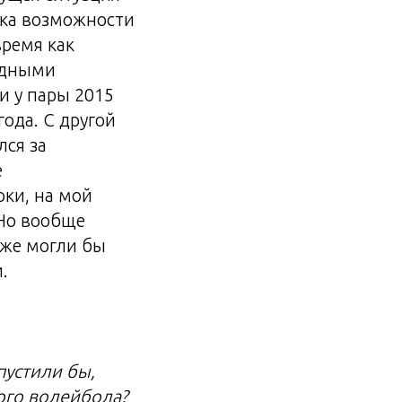
ока возможности
время как
одными
и у пары 2015
ода. С другой
ся за
е
ки, на мой
 Но вообще
оже могли бы
.
пустили бы,
ого волейбола?