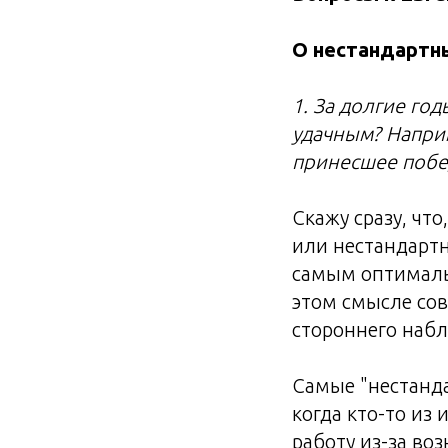
О нестандартн
1. За долгие го
удачным? Напри
принесшее побе
Скажу сразу, чт
или нестандартн
самым оптималь
этом смысле сов
стороннего наб
Самые "нестанд
когда кто-то из
работу из-за воз