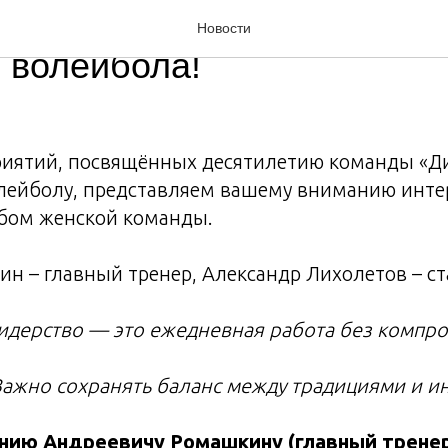
ые болельщики и любител
Новости
 волейбола!
риятий, посвящённых десятилетию команды «Д
лейболу, представляем вашему вниманию инте
бом женской команды.
н – главный тренер, Александр Лихолетов – с
идерство — это ежедневная работа без компро
«Важно сохранять баланс между традициями и 
нию Андреевичу Ромашкину (главный тренер