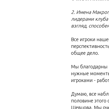
2. Имена Макрог
лидерами клуба 
взгляд, способе
Все игроки наше
перспективность
общее дело.
Мы благодарны н
нужные моменты
игроками - работ
Думаю, все наб
половине этого 
Шевцова. Мы оче