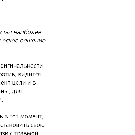
 стал наиболее
ческое решение,
 оригинальности
ротив, видится
ент цели и в
оны, для
м.
 в тот момент,
остановить свою
вязи с травмой