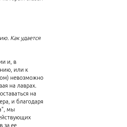
ию. Как удается
и и, в
нию, или к
угом) невозможно
вая на лаврах.
 оставаться на
ера, и благодаря
а", мы
действующих
в за ее