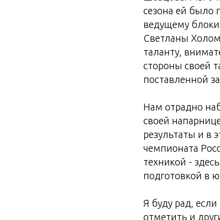
сезона ей было 
ведущему блоки
Светланы Холоми
таланту, внима
стороны своей 
поставленной за
Нам отрадно наб
своей напарнице
результаты и в 
чемпионата Росс
техникой - здес
подготовкой в ю
Я буду рад, есл
отметить и друг