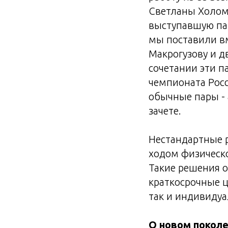
Светланы Холом
выступавшую па
мы поставили в
Макрогузову и д
сочетании эти п
чемпионата Росс
обычные пары -
зачете.
Нестандартные р
ходом физическо
Такие решения о
краткосрочные ц
так и индивидуа
О новом покол