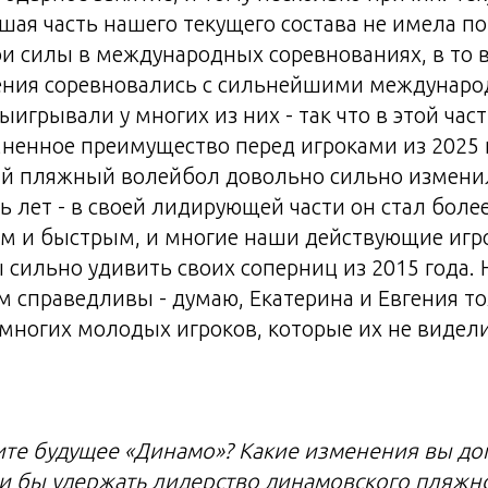
ьшая часть нашего текущего состава не имела п
и силы в международных соревнованиях, в то 
гения соревновались с сильнейшими междунар
игрывали у многих из них - так что в этой част
ненное преимущество перед игроками из 2025 г
ий пляжный волейбол довольно сильно изменил
ь лет - в своей лидирующей части он стал боле
 и быстрым, и многие наши действующие игро
ы сильно удивить своих соперниц из 2015 года.
м справедливы - думаю, Екатерина и Евгения т
многих молодых игроков, которые их не видели
ите будущее «Динамо»? Какие изменения вы до
и бы удержать лидерство динамовского пляжн