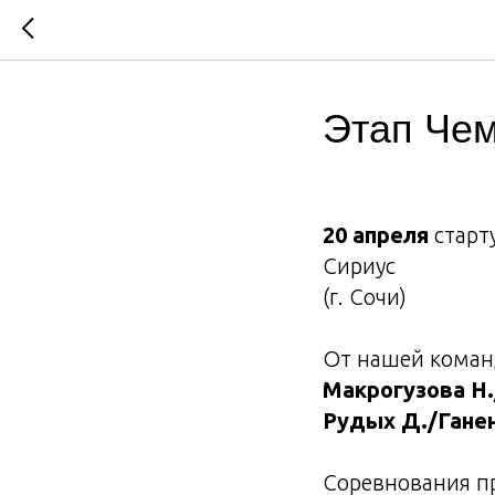
Этап Чем
20 апреля
старт
Сириус
(г. Сочи)
От нашей коман
Макрогузова Н.
Рудых Д./Ганен
Соревнования п