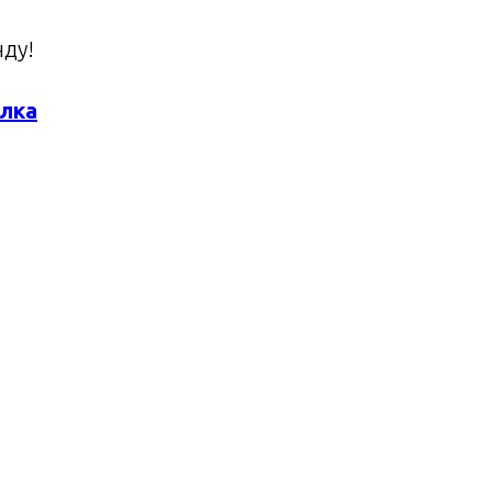
ду!
лка