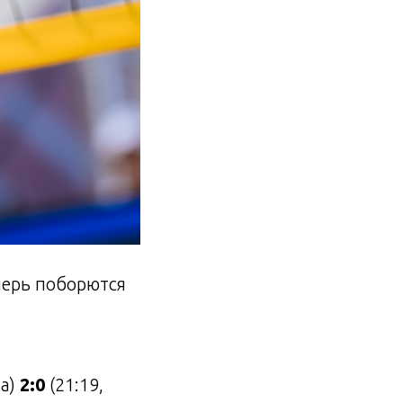
перь поборются
ва)
2:0
(21:19,