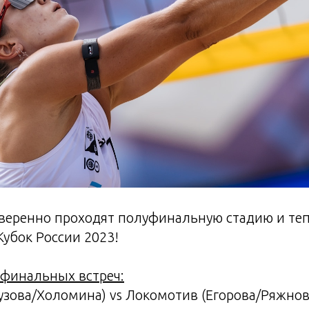
веренно проходят полуфинальную стадию и те
Кубок России 2023!
уфинальных встреч:
узова/Холомина) vs Локомотив (Егорова/Ряжно