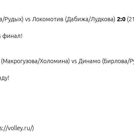
а/Рудых) vs Локомотив (Дабижа/Лудкова)
2:0
(21
 финал!
Макрогузова/Холомина) vs Динамо (Бирлова/Р
ду!
//volley.ru/)